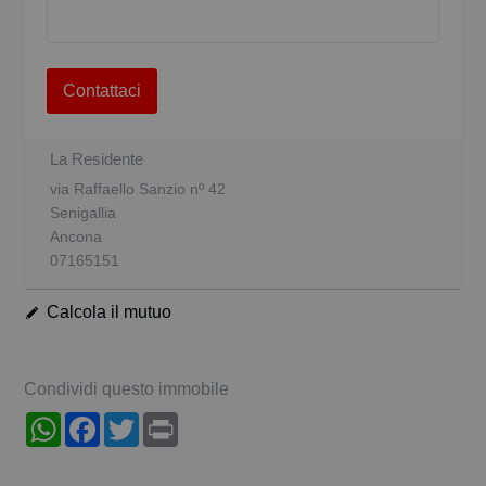
Contattaci
La Residente
via Raffaello Sanzio nº 42
Senigallia
Ancona
07165151
Calcola il mutuo
Condividi questo immobile
WhatsApp
Facebook
Twitter
Print