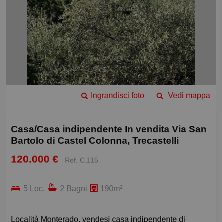
Ingrandisci foto
Vedi mappa
Casa/Casa indipendente In vendita Via San
Bartolo di Castel Colonna, Trecastelli
120.000 €
Ref. C.115
5 Loc.
2 Bagni
190m²
Località Monterado, vendesi casa indipendente di